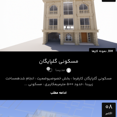
,
BIM
نمونه کارها
مسکونی گلپایگان
0
مدیسا
مسکونی گلپایگان کارفرما : بخش خصوصیوضعیت : انجام شدهمساحت
زیربنا : حدود 500 مترمربعکاربری : مسکونی ...
ادامه مطلب
08
اکتبر