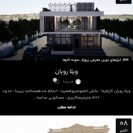
,
,
BIM
ابزارهای نوین معرفی پروژه
نمونه کارها
ویلا رویان
0
مدیسا
ویلا رویان کارفرما : بخش خصوصیوضعیت : انجام شدهمساحت زیربنا : حدود
500 مترمربعکاربری : مسکونی مدلسا...
ادامه مطلب
08
اکتبر