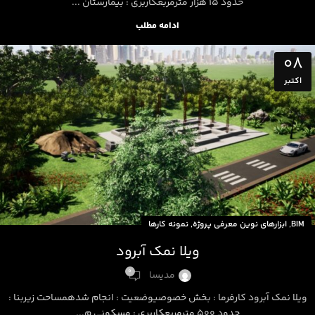
حدود 15 هزار مترمربعکاربری : بیمارستان ...
ادامه مطلب
08
اکتبر
,
,
BIM
ابزارهای نوین معرفی پروژه
نمونه کارها
ویلا نمک آبرود
0
مدیسا
ویلا نمک آبرود کارفرما : بخش خصوصیوضعیت : انجام شدهمساحت زیربنا :
حدود 500 مترمربعکاربری : مسکونی م...