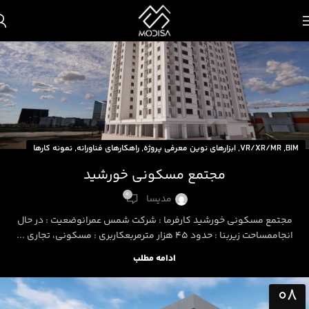
اکتبر
,
,
,
,
BIM
VR/XR/MR
ابزارهای نوین معرفی پروژه
راهکارهای فناورانه
نمونه کارها
مجتمع مسکونی خورشید
0
مدیسا
مجتمع مسکونی خورشید کارفرما : شرکت شمس عمرانوضعیت : در حال
انجاممساحت زیربنا : حدود 45 هزار مترمربعکاربری : مسکونی، تجاری ...
ادامه مطلب
08