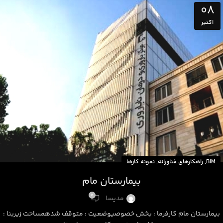
08
اکتبر
,
,
BIM
راهکارهای فناورانه
نمونه کارها
بیمارستان مام
0
مدیسا
بیمارستان مام کارفرما : بخش خصوصیوضعیت : متوقف شدهمساحت زیربنا :