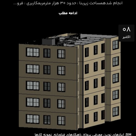
انجام شدهمساحت زیربنا : حدود 30 هزار مترمربعکاربری : فرو...
ادامه مطلب
08
اکتبر
,
,
,
BIM
ابزارهای نوین معرفی پروژه
راهکارهای فناورانه
نمونه کارها