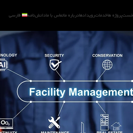
Facility Management
ارسال توسط
مدیسا
خست
پروژه ها
خدمات
رویدادها
درباره ما
تماس با ما
دانش‌نامه
فارسی
در تاریخ اکتبر 8, 2024
0