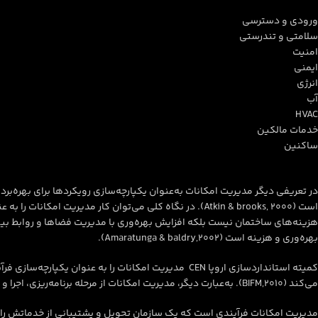
ورودی و دسترسی
سلامتی و تندرستی
امنیت
ایمنی
انرژی
آب
HVAC
خدمات مالکین
ساکنین
در تعریفی دیگر مدیریت امکانات به‌عنوان یکپارچه‌سازی رویکردها برای بهره‌بر
است (Atkin & brooks, 2000). در نگاه کلی می‌توان کا
هزینه‌های ساختمان نیست بلکه افزایش بهره‌وری با مدیریت فضاها و روابط بین 
بهره‌وری و هزینه است (Amaratunga & baldry,2002).
کمیته استانداردسازی اروپا CEN مدیریت امکانات را به
می‌کند (BIFM,2010). به‌عبارت‌ دیگر، مدیریت امکانات از مرحله برنامه‌ریزی، اجرا و ساخت‌وساز و روند تعمیر و نگهداری ساختمان را پوشش می‌شود.
مدیریت امکانات فرآیندی است که یک سازمان تحویل و پشتیبانی از خدماتش را د