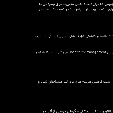
نجام دهد.مفهومی که بیان‌کننده نقش مدیریت برای رسیدگی به
ارائه و بهبود ارزش‌افزوده در کسب‌وکار سازمان
های بزرگ و برج ها می تواند و بهتر است از طریق سیستم های مدیریت هوشمند ساختمان همچون BMS و BAS صورت گیرد تا علاوه بر کاهش هزینه های نیروی انسانی از ضریب
سه دسته اصلی و مهم در مدیریت امکانات شامل مدیریت انرژی energy management، مدیریت تعمیر و نگهداری maintenance management و مدیریت پذیرایی Hospitality management می شود که بنا به نوع
ماعی، سبب کاهش هزینه های پرداخت مستأجران شده و
اترین حد تواناییشان و گرفتن خروجی از آنها در